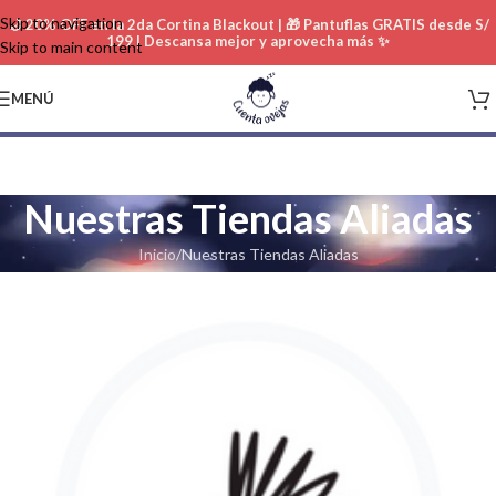
Skip to navigation
🌙 20% OFF en la 2da Cortina Blackout | 🎁 Pantuflas GRATIS desde S/
199 | Descansa mejor y aprovecha más ✨
Skip to main content
MENÚ
Nuestras Tiendas Aliadas
Inicio
Nuestras Tiendas Aliadas