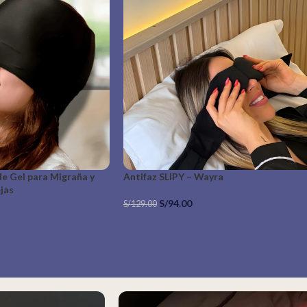
e Gel para Migraña y
Antifaz SLIPY – Wayra
jas
S/
94.00
S/
129.00