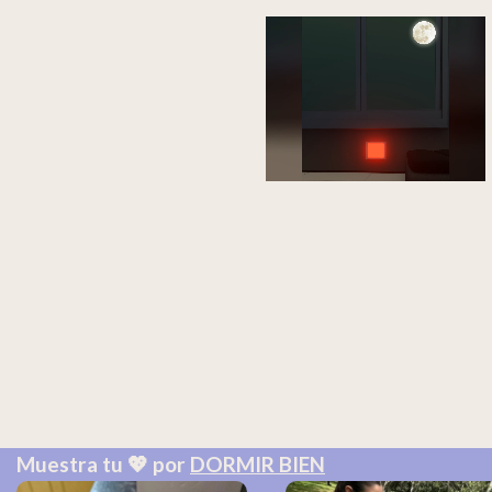
Muestra tu 💖 por
DORMIR BIEN