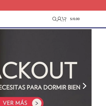
S/
0.00