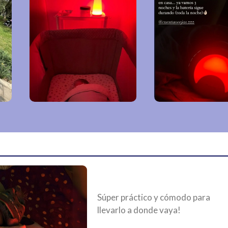
Tengo un bebé de un mes y
medio, hemos encontrado el
match perfecto: Ruido blanco +
luz roja. Dormimos súper bien,
tenemos solo dos despertares