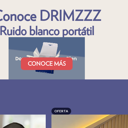
onoce DRIMZZZ
Ruido blanco portátil
CONOCE MÁS
OFERTA