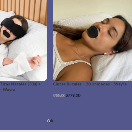
tátil Plain Black Large
Lámpara de Luz Roja Táctil y LED (Lumi 
Cuenta Ovejas
– Cuenta Ovejas
(38)
S/
169.00