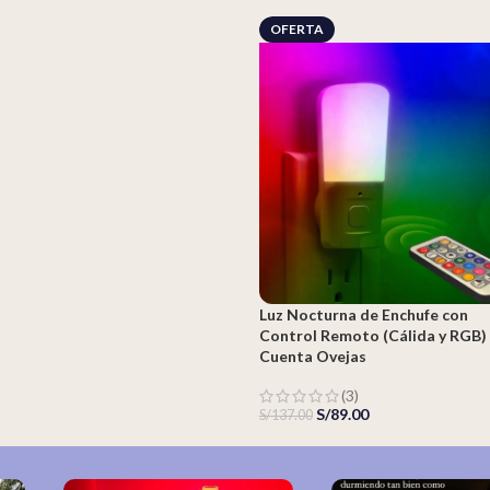
OFERTA
Luz Nocturna de Enchufe con
Control Remoto (Cálida y RGB)
Cuenta Ovejas
(3)
S/
89.00
S/
137.00