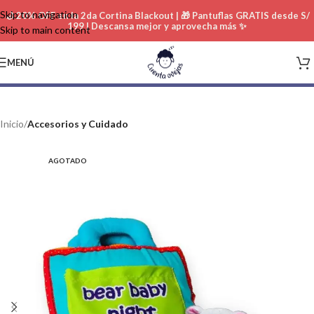
Skip to navigation
🌙 20% OFF en la 2da Cortina Blackout | 🎁 Pantuflas GRATIS desde S/
199 | Descansa mejor y aprovecha más ✨
Skip to main content
MENÚ
Inicio
Accesorios y Cuidado
AGOTADO