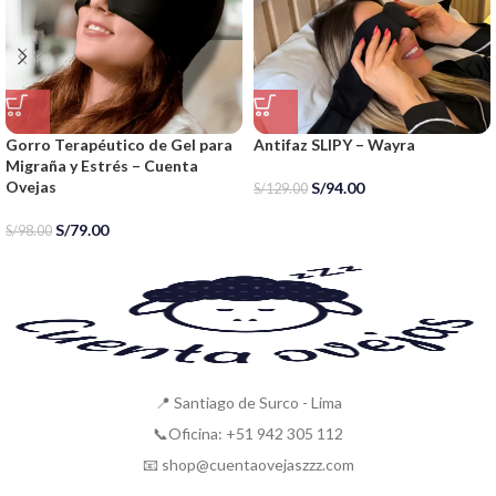
Gorro Terapéutico de Gel para
Antifaz SLIPY – Wayra
Migraña y Estrés – Cuenta
Ovejas
S/
94.00
S/
129.00
S/
79.00
S/
98.00
📍 Santiago de Surco - Lima
📞Oficina: +51 942 305 112
📧 shop@cuentaovejaszzz.com