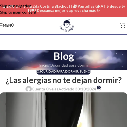
Skip to navigation
🌙 20% OFF en la 2da Cortina Blackout | 🎁 Pantuflas GRATIS desde S/
199 | Descansa mejor y aprovecha más ✨
Skip to main content
MENÚ
Blog
Inicio
Oscuridad para dormir
OSCURIDAD PARA DORMIR
,
SUEÑO
¿Las alergias no te dejan dormir?
0
Cuenta Ovejas
Activado 30/10/2024