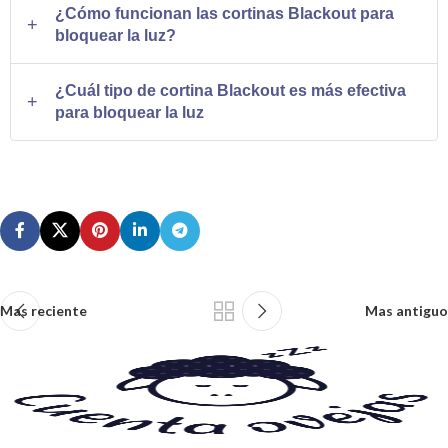
de materiales superdensos como el poliéster que impiden
¿Cómo funcionan las cortinas Blackout para
mejor calidad de sueño al bloquear la luz, aislamiento
que la luz pase.
bloquear la luz?
térmico para mantener la temperatura agradable, reducción
Funcionan gracias a sus múltiples capas de material
del ruido exterior y mayor privacidad.
¿Cuál tipo de cortina Blackout es más efectiva
aislante, normalmente poliéster. La capa exterior es
para bloquear la luz
decorativa, pero la interior es la que realmente bloquea la
Las cortinas Blackout con ventosas son las más efectivas
luz. Algunas también usan velcros en los costados para
de instalar, ya que no dejan ningún espacio que permita el
mayor efectividad.
paso de la luz, a diferencia de las Roller que pueden dejar
filtrar luz por los bordes.
Mas reciente
Mas antiguo