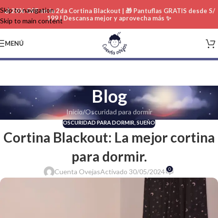
Skip to navigation
🌙 20% OFF en la 2da Cortina Blackout | 🎁 Pantuflas GRATIS desde S/
199 | Descansa mejor y aprovecha más ✨
Skip to main content
MENÚ
Blog
Inicio
Oscuridad para dormir
OSCURIDAD PARA DORMIR
,
SUEÑO
Cortina Blackout: La mejor cortina
para dormir.
0
Cuenta Ovejas
Activado 30/05/2024