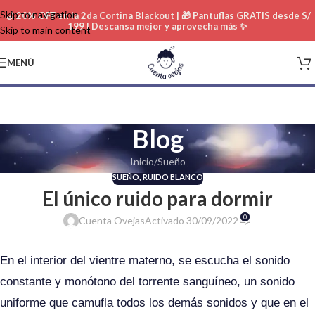
Skip to navigation
🌙 20% OFF en la 2da Cortina Blackout | 🎁 Pantuflas GRATIS desde S/
199 | Descansa mejor y aprovecha más ✨
Skip to main content
MENÚ
Blog
Inicio
Sueño
SUEÑO
,
RUIDO BLANCO
El único ruido para dormir
0
Cuenta Ovejas
Activado 30/09/2022
En el interior del vientre materno, se escucha el sonido
constante y monótono del torrente sanguíneo, un sonido
uniforme que camufla todos los demás sonidos y que en el