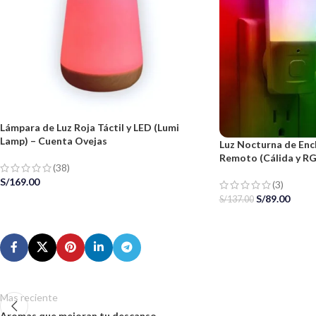
Lámpara de Luz Roja Táctil y LED (Lumi
Lamp) – Cuenta Ovejas
Luz Nocturna de Enc
Remoto (Cálida y RG
(38)
S/
169.00
(3)
S/
89.00
S/
137.00
Mas reciente
Aromas que mejoran tu descanso