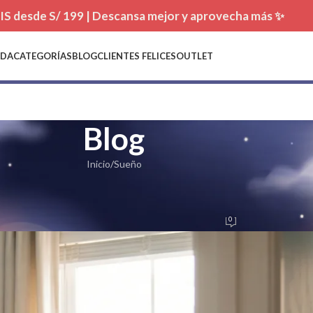
TIS desde S/ 199 | Descansa mejor y aprovecha más ✨
NDA
CATEGORÍAS
BLOG
CLIENTES FELICES
OUTLET
Blog
Inicio
Sueño
SUEÑO
Adiós al Colecho
0
blicado por
Cuenta Ovejas
Activado 26/01/2023