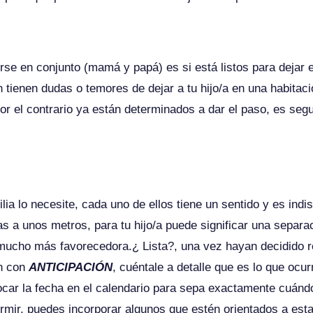
se en conjunto (mamá y papá) es si está listos para dejar e
n tienen dudas o temores de dejar a tu hijo/a en una habitac
por el contrario ya están determinados a dar el paso, es se
ia lo necesite, cada uno de ellos tiene un sentido y es ind
 a unos metros, para tu hijo/a puede significar una separ
mucho más favorecedora.¿ Lista?, una vez hayan decidido re
ón con
ANTICIPACIÓN
, cuéntale a detalle que es lo que ocur
ar la fecha en el calendario para sepa exactamente cuándo v
ormir, puedes incorporar algunos que estén orientados a esta 