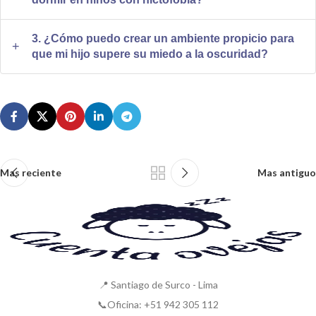
evita quedarse solo en la oscuridad o si solicita compañía
La luz roja puede ayudar a los niños a sentirse más seguros
constante al dormir, podrían ser indicios de este miedo.
3. ¿Cómo puedo crear un ambiente propicio para
durante la noche, ya que no crea una completa oscuridad.
que mi hijo supere su miedo a la oscuridad?
Además, este tipo de luz no interfiere con la producción de
Puedes añadir elementos reconfortantes como peluches,
melatonina, lo que favorece un mejor descanso.
fotografías de momentos felices, lámpara de luz roja o
decoración en tonos pasteles para que se sienta seguro y
relajado.
Mas reciente
Mas antiguo
📍 Santiago de Surco - Lima
📞Oficina: +51 942 305 112