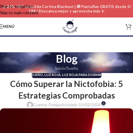
Skip to navigation
🌙 20% OFF en la 2da Cortina Blackout | 🎁 Pantuflas GRATIS desde S/
199 | Descansa mejor y aprovecha más ✨
Skip to main content
MENÚ
Blog
Inicio
Sueño
SUEÑO
,
LUZ ROJA
,
LUZ ROJA PARA DORMIR
Cómo Superar la Nictofobia: 5
Estrategias Comprobadas
0
Cuenta Ovejas
Activado 19/02/2024