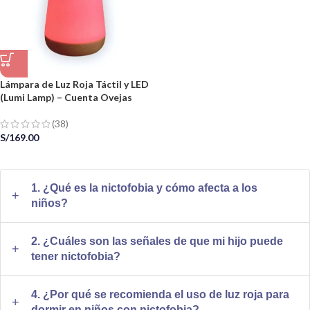
Lámpara de Luz Roja Táctil y LED
(Lumi Lamp) – Cuenta Ovejas
(38)
S/
169.00
1. ¿Qué es la nictofobia y cómo afecta a los
niños?
La nictofobia es el miedo irracional a la oscuridad,
2. ¿Cuáles son las señales de que mi hijo puede
comúnmente experimentado por los niños. Este temor puede
tener nictofobia?
dificultarles conciliar el sueño y afectar su calidad de
Observar el comportamiento de tu hijo antes y durante la hora
descanso.
4. ¿Por qué se recomienda el uso de luz roja para
de dormir puede revelar señales de nictofobia. Por ejemplo, si
dormir en niños con nictofobia?